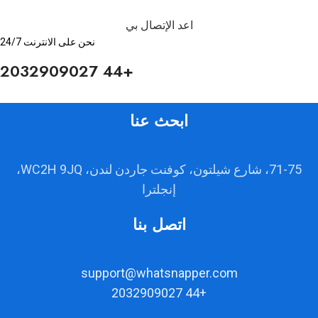
اعد الإتصال بي
نحن على الانترنت 24/7
+44 2032909027
ابحث عنا
71-75، شارع شيلتون، كوفنت جاردن لندن، WC2H 9JQ،
إنجلترا
اتصل بنا
support@whatsnapper.com
+44 2032909027