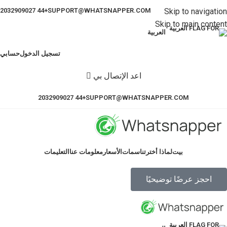
+44 2032909027
SUPPORT@WHATSNAPPER.COM
Skip to navigation
Skip to main content
العربية
تسجيل الدخول
حسابي
اعد الإتصال بي
+44 2032909027
SUPPORT@WHATSNAPPER.COM
بيت
لماذا أخترتنا
سمات
الأسعار
معلومات عنا
التعليمات
احجز عرضًا توضيحيًا